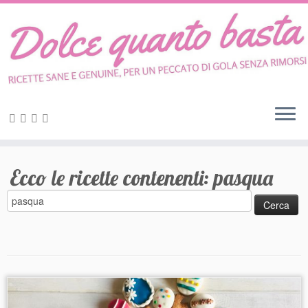
Skip
to
content
Ecco le ricette contenenti:
pasqua
Ricerca
per: